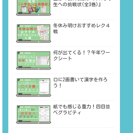
生への挑戦状(全3巻)』
冬休み明けおすすめレク４
戦
何が出てくる！？午年ワー
クシート
口に2画書いて漢字を作ろ
う！
紙でも感じる重力！四目並
べグラビティ