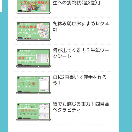
生への挑戦状(全3巻)』
冬休み明けおすすめレク４
戦
何が出てくる！？午年ワー
クシート
口に2画書いて漢字を作ろ
う！
紙でも感じる重力！四目並
べグラビティ