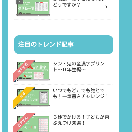
どうですか？
注目のトレンド記事
シン・鬼の全漢字プリン
おすすめ
ト〜６年生編〜
いつでもどこでも誰とで
注目
も！一筆書きチャレンジ！
３秒でかける！子どもが喜
おすすめ
ぶ丸つけ30選！