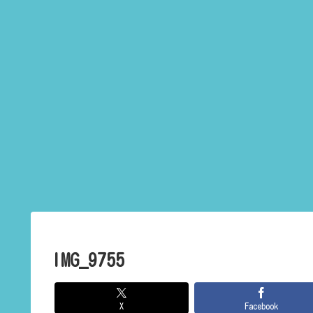
IMG_9755
X
Facebook