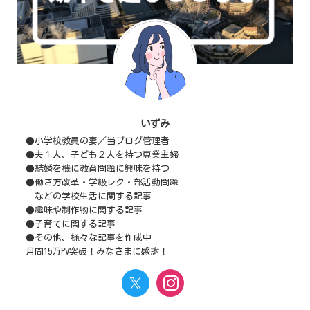
いずみ
●小学校教員の妻／当ブログ管理者
●夫１人、子ども２人を持つ専業主婦
●結婚を機に教育問題に興味を持つ
●働き方改革・学級レク・部活動問題
などの学校生活に関する記事
●趣味や制作物に関する記事
●子育てに関する記事
●その他、様々な記事を作成中
月間15万PV突破！みなさまに感謝！