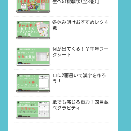
生への挑戦状(全3巻)』
冬休み明けおすすめレク４
戦
何が出てくる！？午年ワー
クシート
口に2画書いて漢字を作ろ
う！
紙でも感じる重力！四目並
べグラビティ