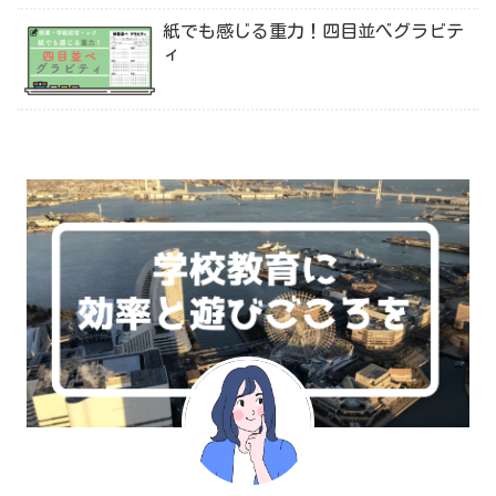
紙でも感じる重力！四目並べグラビテ
ィ