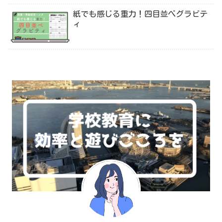
紙でも感じる重力！四目並べグラビテ
ィ