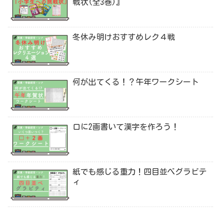
戦状(全3巻)』
冬休み明けおすすめレク４戦
何が出てくる！？午年ワークシート
口に2画書いて漢字を作ろう！
紙でも感じる重力！四目並べグラビテ
ィ