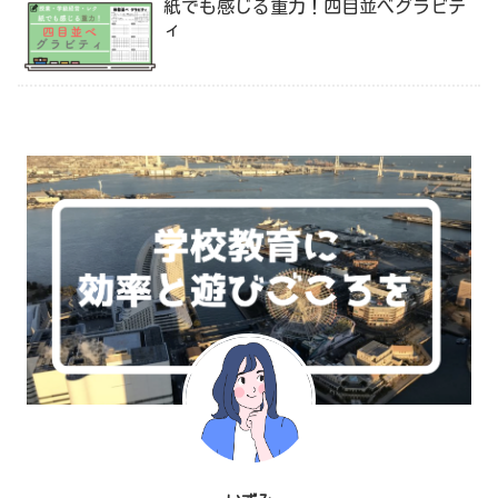
紙でも感じる重力！四目並べグラビテ
ィ