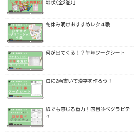
戦状(全3巻)』
冬休み明けおすすめレク４戦
何が出てくる！？午年ワークシート
口に2画書いて漢字を作ろう！
紙でも感じる重力！四目並べグラビテ
ィ